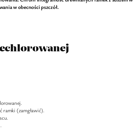
owania w obecności pszczół.
niechlorowanej
lorowanej.
 ramki (zamgławić).
scu.
.