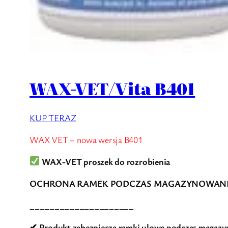
WAX-VET/Vita B401
KUP TERAZ
WAX VET – nowa wersja B401
WAX-VET proszek do rozrobienia
OCHRONA RAMEK PODCZAS MAGAZYNOWAN
_____________________
✔ Produkt zabezpiecza ramki ulowe podczas magazyn