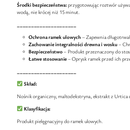
Środki bezpieczeństwa:
przygotowując roztwór używać
wodą, nie krócej niż 15 minut.
_____________________
Ochrona ramek ulowych
– Zapewnia długotrwałą
Zachowanie integralności drewna i wosku
– Chr
Bezpieczeństwo
– Produkt przeznaczony do stos
Łatwe stosowanie
– Oprysk ramek przed ich pr
_____________________
Skład:
Nośnik organiczny, maltodekstryna, ekstrakt z Urtica d
Klasyfikacja:
Produkt pielęgnacyjny do ramek ulowych.