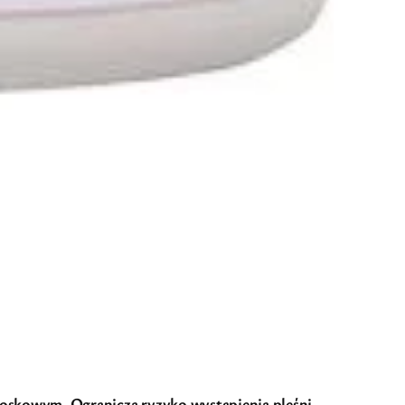
oskowym. Ogranicza ryzyko wystąpienia pleśni