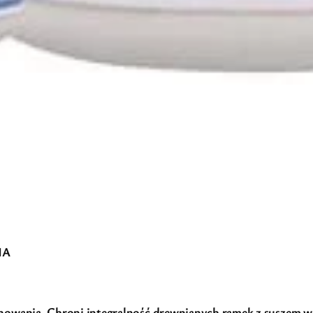
IA
owania. Chroni integralność drewnianych ramek z suszem w